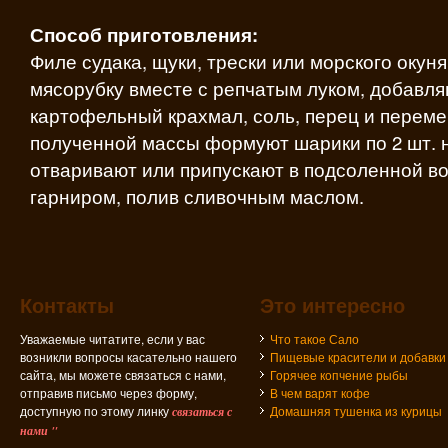
Способ приготовления:
Филе судака, щуки, трески или морского окун
мясорубку вместе с репчатым луком, добавля
картофельный крахмал, соль, перец и перем
полученной массы формуют шарики по 2 шт. 
отваривают или припускают в подсоленной во
гарниром, полив сливочным маслом.
Контакты
Это интересно
Уважаемые читатите, если у вас
Что такое Сало
возникли вопросы касательно нашего
Пищевые красители и добавки
сайта, мы можете связаться с нами,
Горячее копчение рыбы
отправив письмо через форму,
В чем варят кофе
доступную по этому линку
Домашняя тушенка из курицы
связаться с
нами "