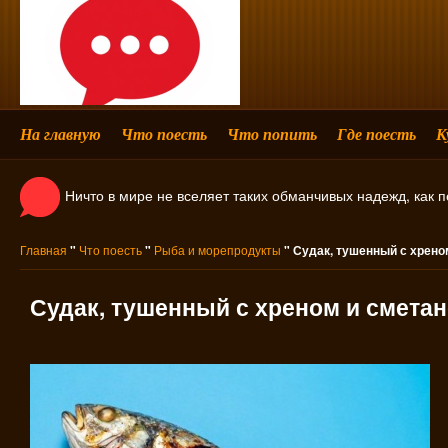
На главную
Что поесть
Что попить
Где поесть
К
Ничто в мире не вселяет таких обманчивых надежд, как 
Главная
"
Что поесть
"
Рыба и морепродукты
" Судак, тушенный с хрено
Судак, тушенный с хреном и смета