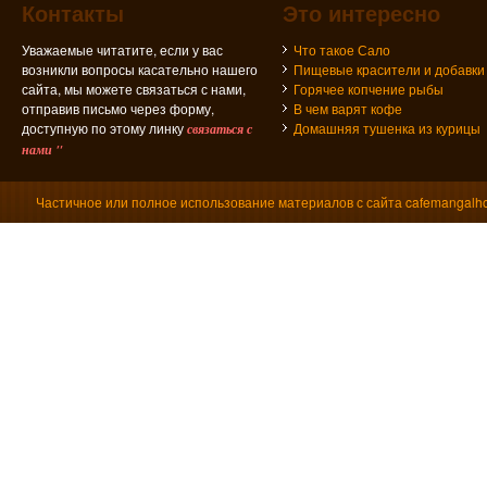
Контакты
Это интересно
Уважаемые читатите, если у вас
Что такое Сало
возникли вопросы касательно нашего
Пищевые красители и добавки
сайта, мы можете связаться с нами,
Горячее копчение рыбы
отправив письмо через форму,
В чем варят кофе
доступную по этому линку
Домашняя тушенка из курицы
связаться с
нами "
Частичное или полное использование материалов с сайта cafemangalho